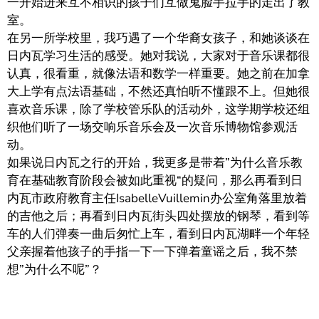
一开始进来互不相识的孩子们互做鬼脸手拉手的走出了教
室。
在另一所学校里，我巧遇了一个华裔女孩子，和她谈谈在
日内瓦学习生活的感受。她对我说，大家对于音乐课都很
认真，很看重，就像法语和数学一样重要。她之前在加拿
大上学有点法语基础，不然还真怕听不懂跟不上。但她很
喜欢音乐课，除了学校管乐队的活动外，这学期学校还组
织他们听了一场交响乐音乐会及一次音乐博物馆参观活
动。
如果说日内瓦之行的开始，我更多是带着”为什么音乐教
育在基础教育阶段会被如此重视“的疑问，那么再看到日
内瓦市政府教育主任IsabelleVuillemin办公室角落里放着
的吉他之后；再看到日内瓦街头四处摆放的钢琴，看到等
车的人们弹奏一曲后匆忙上车，看到日内瓦湖畔一个年轻
父亲握着他孩子的手指一下一下弹着童谣之后，我不禁
想”为什么不呢”？