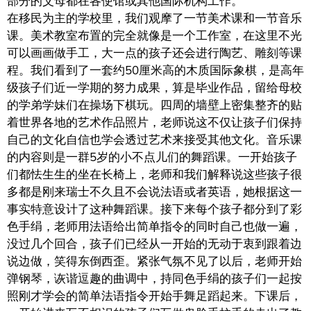
部分的父母都在各使馆或其他国际机构工作。
在移民为主的学校里，我们观摩了一节美术课和一节音乐
课。美术教室布置的完全就像是一个工作室，在这里不光
可以画画做手工，大一点的孩子还会进行陶艺、雕刻等课
程。我们看到了一套约50厘米高的木质国际象棋，是高年
级孩子们近一学期的努力成果，算是毕业作品，留给母校
的学弟学妹们在操场下棋玩。四周的墙壁上密集整齐的贴
着世界各地的艺术作品照片，老师说这不仅让孩子们保持
自己的文化自信也学会透过艺术来接受其他文化。音乐课
的内容则是一群5岁的小不点儿们的舞蹈课。一开始孩子
们都怯生生的坐在长椅上，老师和我们解释说这些孩子很
多都是刚来瑞士不久且不会说法语或者英语，她根据这一
事实特意设计了这种舞蹈课。接下来每个孩子都分到了彩
色手绢，老师用法语给出简单指令的同时自己也做一遍，
没过几个回合，孩子们已经从一开始的无动于衷到跟着边
说边做，笑得东倒西歪。紧张气氛不见了以后，老师开始
弹钢琴，诙谐逗趣的曲调中，持同色手绢的孩子们一起按
照刚才学会的简单法语指令开始手舞足蹈起来。下课后，