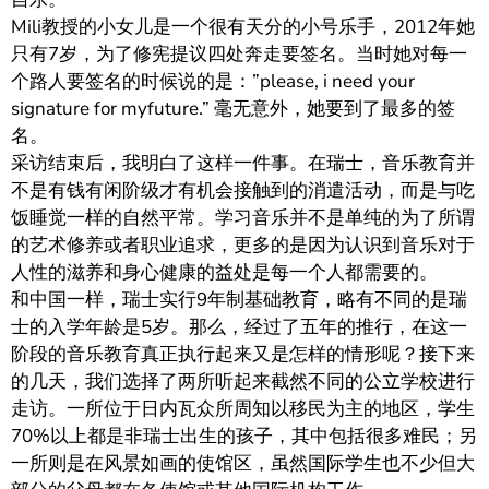
Mili教授的小女儿是一个很有天分的小号乐手，2012年她
只有7岁，为了修宪提议四处奔走要签名。当时她对每一
个路人要签名的时候说的是：”please, i need your
signature for myfuture.” 毫无意外，她要到了最多的签
名。
采访结束后，我明白了这样一件事。在瑞士，音乐教育并
不是有钱有闲阶级才有机会接触到的消遣活动，而是与吃
饭睡觉一样的自然平常。学习音乐并不是单纯的为了所谓
的艺术修养或者职业追求，更多的是因为认识到音乐对于
人性的滋养和身心健康的益处是每一个人都需要的。
和中国一样，瑞士实行9年制基础教育，略有不同的是瑞
士的入学年龄是5岁。那么，经过了五年的推行，在这一
阶段的音乐教育真正执行起来又是怎样的情形呢？接下来
的几天，我们选择了两所听起来截然不同的公立学校进行
走访。一所位于日内瓦众所周知以移民为主的地区，学生
70%以上都是非瑞士出生的孩子，其中包括很多难民；另
一所则是在风景如画的使馆区，虽然国际学生也不少但大