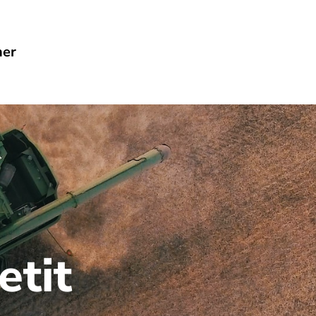
her
etit