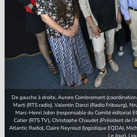
De gauche à droite, Aurore Combremont (coordination,
Marti (RTS radio), Valentin Danzi (Radio Fribourg), N
Marc-Henri Jobin (responsable du Comité éditorial E
Catier (RTS TV), Christophe Chaudet (Président de l’
Atlantic Radio), Claire Neyroud (logistique EQDA), Mi
Le Jour), Li