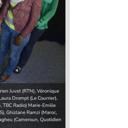
rien Juvet (RTN), Véronique
Laura Drompt (Le Courrier),
e, TBC Radio) Marie-Emilie
S), Ghizlane Ramzi (Maroc,
ouagheu (Cameroun, Quotidien