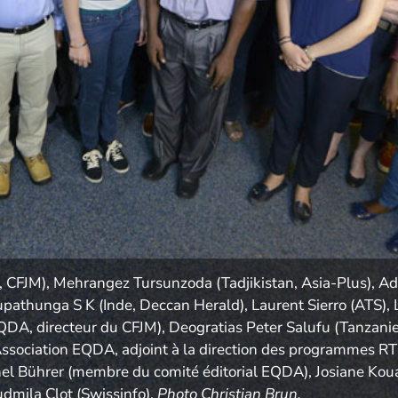
 CFJM), Mehrangez Tursunzoda (Tadjikistan, Asia-Plus), Ad
rupathunga S K (Inde, Deccan Herald), Laurent Sierro (ATS), 
QDA, directeur du CFJM), Deogratias Peter Salufu (Tanzani
Association EQDA, adjoint à la direction des programmes RT
chel Bührer (membre du comité éditorial EQDA), Josiane K
oudmila Clot (Swissinfo).
Photo Christian Brun.