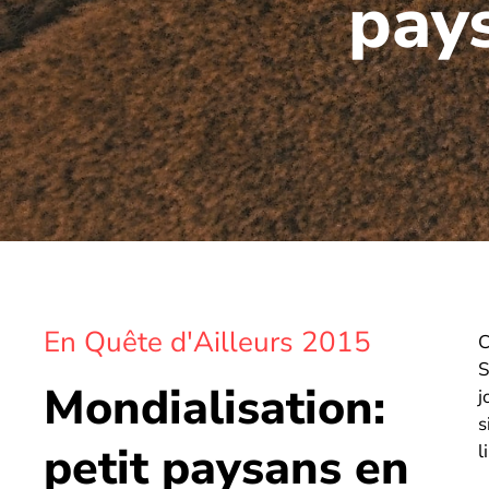
pays
En Quête d'Ailleurs 2015
C
S
Mondialisation:
j
s
petit paysans en
l