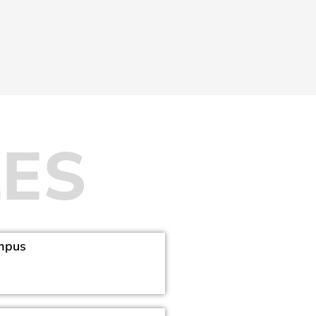
LES
ompus