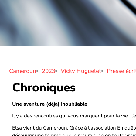
Cameroun
2023
Vicky Huguelet
Presse écri
Chroniques
Une aventure (déjà) inoubliable
Il y a des rencontres qui vous marquent pour la vie. Cel
Elsa vient du Cameroun. Grâce à l’association En quête
découvrir une femme que je n’aurais, selon toute vrai