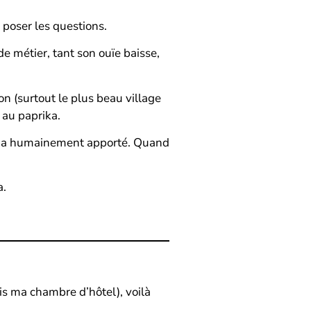
e poser les questions.
e métier, tant son ouïe baisse,
on (surtout le plus beau village
 au paprika.
lle m’a humainement apporté. Quand
a.
is ma chambre d’hôtel), voilà