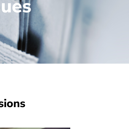
ques
sions