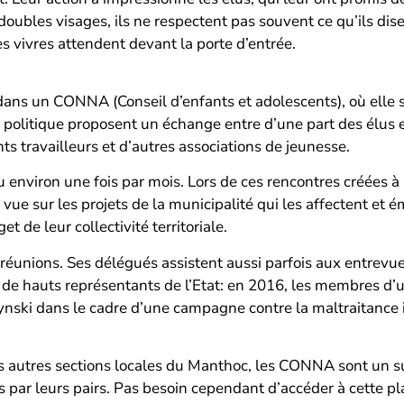
oubles visages, ils ne respectent pas souvent ce qu’ils dis
es vivres attendent devant la porte d’entrée.
dans un CONNA (Conseil d’enfants et adolescents), où elle s
 politique proposent un échange entre d’une part des élus e
ts travailleurs et d’autres associations de jeunesse.
viron une fois par mois. Lors de ces rencontres créées à l’i
vue sur les projets de la municipalité qui les affectent et é
t de leur collectivité territoriale.
éunions. Ses délégués assistent aussi parfois aux entrevues
 de hauts représentants de l’Etat: en 2016, les membres 
ynski dans le cadre d’une campagne contre la maltraitance i
es autres sections locales du Manthoc, les CONNA sont un su
 par leurs pairs. Pas besoin cependant d’accéder à cette p