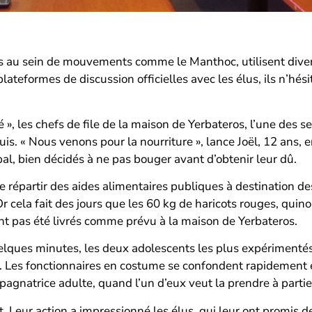
és au sein de mouvements comme le Manthoc, utilisent dive
lateformes de discussion officielles avec les élus, ils n’hésit
é », les chefs de file de la maison de Yerbateros, l’une des 
is. « Nous venons pour la nourriture », lance Joël, 12 ans, 
ipal, bien décidés à ne pas bouger avant d’obtenir leur dû.
e répartir des aides alimentaires publiques à destination d
Or cela fait des jours que les 60 kg de haricots rouges, quinoa
ont pas été livrés comme prévu à la maison de Yerbateros.
elques minutes, les deux adolescents les plus expérimentés
se. Les fonctionnaires en costume se confondent rapidement 
mpagnatrice adulte, quand l’un d’eux veut la prendre à partie
 Leur action a impressionné les élus, qui leur ont promis de