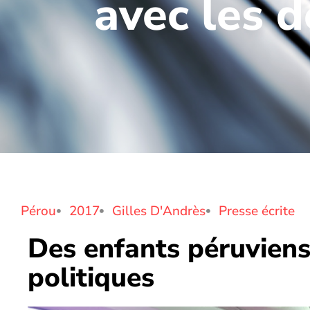
avec les d
Pérou
2017
Gilles D'Andrès
Presse écrite
Des enfants péruviens 
politiques