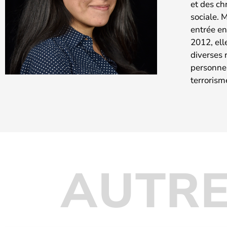
et des ch
sociale. 
entrée en
2012, ell
diverses 
personnes
terrorism
AUTRE