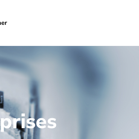
her
prises