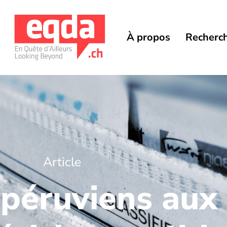
À propos
Recherc
Article
péruviens aux 