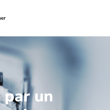
her
é par un