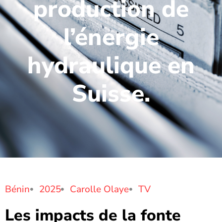
production de
l’énergie
hydraulique en
Suisse.
Bénin
2025
Carolle Olaye
TV
Les impacts de la fonte