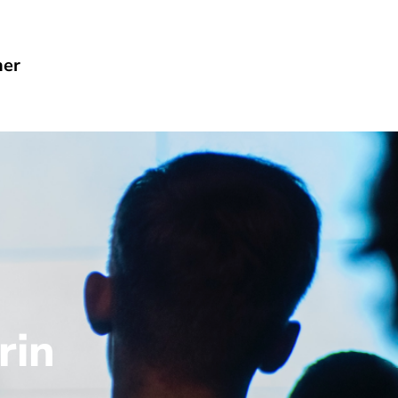
her
rin