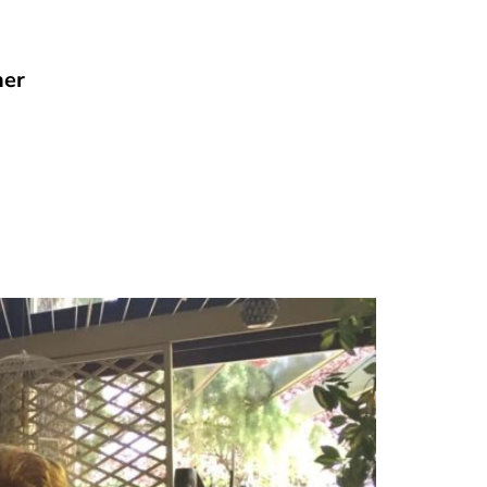
her
h