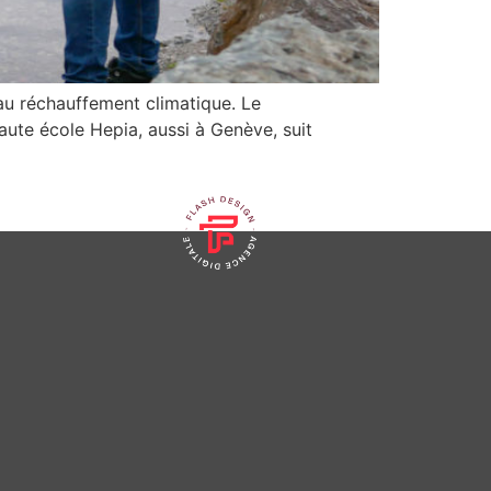
 réchauffement climatique. Le
ute école Hepia, aussi à Genève, suit