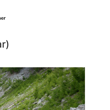
her
r)