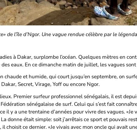
e» de l’île d’Ngor. Une vague rendue célèbre par le légenda
madies à Dakar, surplombe l’océan. Quelques mètres en contr
 des eaux. En ce dimanche matin de juillet, les vagues sont
ison chaude et humide, qui court jusqu’en septembre, on sur
Dakar, Secret, Virage, Yoff ou encore Ngor.
ieux. Premier surfeur professionnel sénégalais, il est depuis
 Fédération sénégalaise de surf. Celui qui s’est fait connaît
face il y a une trentaine d’années pour vivre des vagues. «Je
a donne était simple: soit j’arrêtais ce sport et pouvais rest
n, il choisit ce dernier. «Je vivais avec mon oncle qui avait u