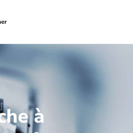
her
che à