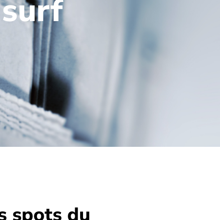
 surf
s spots du