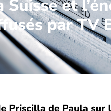
a Suisse et l’én
ffusés par TV B
 Priscilla de Paula sur l