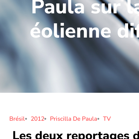
Paula sur l
éolienne di
Brésil
2012
Priscilla De Paula
TV
Les deux reportages de