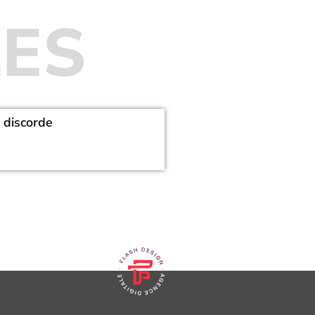
LES
a discorde