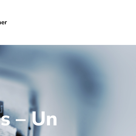
her
s – Un