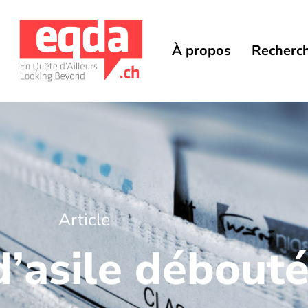
À propos
Recherc
Article
’asile débouté