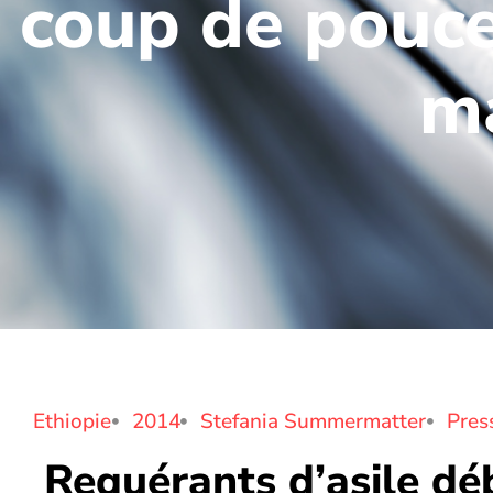
coup de pouce
ma
Ethiopie
2014
Stefania Summermatter
Press
Requérants d’asile d