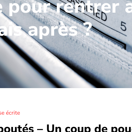
 pour rentrer 
is après ?
e écrite
éboutés – Un coup de pou