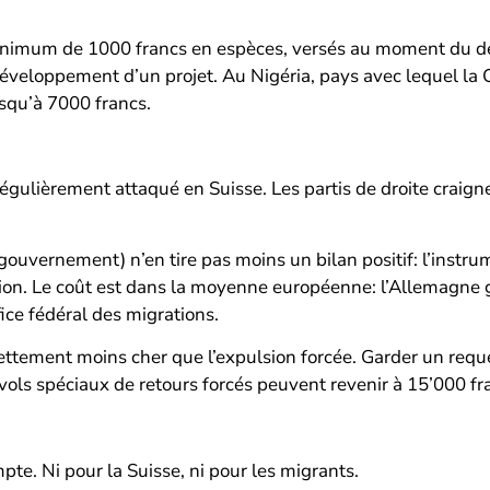
n minimum de 1000 francs en espèces, versés au moment du
éveloppement d’un projet. Au Nigéria, pays avec lequel la 
usqu’à 7000 francs.
égulièrement attaqué en Suisse. Les partis de droite craigne
gouvernement) n’en tire pas moins un bilan positif: l’instru
raction. Le coût est dans la moyenne européenne: l’Allemag
fice fédéral des migrations.
 nettement moins cher que l’expulsion forcée. Garder un req
 vols spéciaux de retours forcés peuvent revenir à 15’000 f
pte. Ni pour la Suisse, ni pour les migrants.