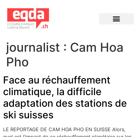
Éditions précédentes
journalist :
Cam Hoa
Pho
Face au réchauffement
climatique, la difficile
adaptation des stations de
ski suisses
LE REPORTAGE DE CAM HOA PHO EN SUISSE Alors,
quel est l’impact de ce réchauffement planétaire sur les