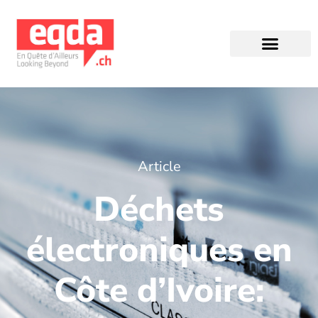
Éditions précédentes
Article
Déchets
électroniques en
Côte d’Ivoire: