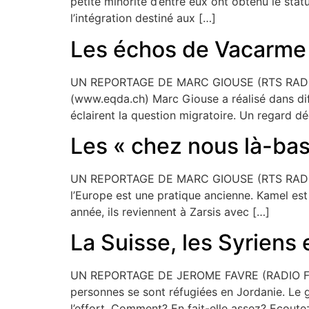
petite minorité d’entre eux ont obtenu le stat
l’intégration destiné aux […]
Les échos de Vacarme
UN REPORTAGE DE MARC GIOUSE (RTS RADIO) EN
(www.eqda.ch) Marc Giouse a réalisé dans diff
éclairent la question migratoire. Un regard d
Les « chez nous là-bas
UN REPORTAGE DE MARC GIOUSE (RTS RADIO) EN 
l’Europe est une pratique ancienne. Kamel est
année, ils reviennent à Zarsis avec […]
La Suisse, les Syriens 
UN REPORTAGE DE JEROME FAVRE (RADIO FRIBO
personnes se sont réfugiées en Jordanie. Le go
l’effort. Comment? En fait-elle assez? Ecoute