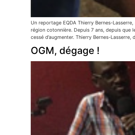
Un reportage EQDA Thierry Bernes-Lasserre, d
région cotonnière. Depuis 7 ans, depuis que le
cessé d’augmenter. Thierry Bernes-Lasserre, d
OGM, dégage !