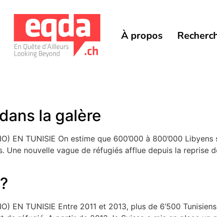
À propos
Recherc
dans la galère
N TUNISIE On estime que 600’000 à 800’000 Libyens sont 
ys. Une nouvelle vague de réfugiés afflue depuis la repris
 ?
 TUNISIE Entre 2011 et 2013, plus de 6’500 Tunisiens on