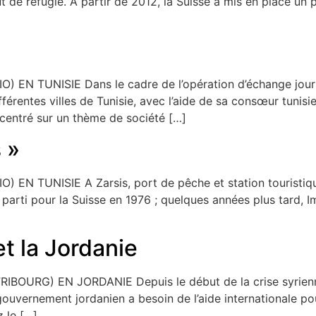
ut de réfugié. A partir de 2012, la Suisse a mis en place un
 TUNISIE Dans le cadre de l’opération d’échange journal
érentes villes de Tunisie, avec l’aide de sa consœur tunis
écentré sur un thème de société […]
 »
TUNISIE A Zarsis, port de pêche et station touristique 
 parti pour la Suisse en 1976 ; quelques années plus tard, 
et la Jordanie
URG) EN JORDANIE Depuis le début de la crise syrienne e
uvernement jordanien a besoin de l’aide internationale pour 
z le […]